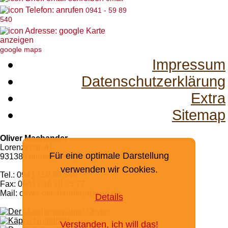
0941 - 59 89
540
google maps
Impressum
Datenschutzerklärung
Extra
Sitemap
Oliver Machander
Lorenzerstr. 41
Für eine optimale Darstellung
93138 Hainsacker
verwenden wir Cookies.
Tel.: 0941 / 59 89 540
Fax: 0941 / 46 18 25 77
Mail: oliver-machander(at)web.de
Details
Verstanden, ich will das!