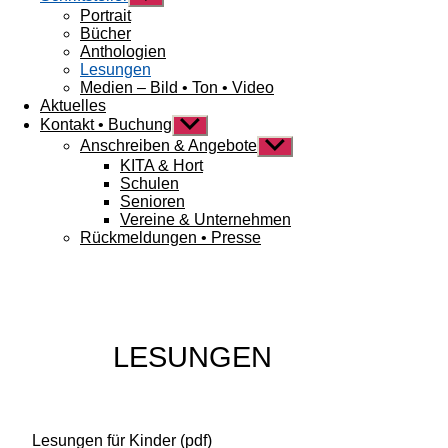
anzeigen
Portrait
Bücher
Anthologien
Lesungen
Medien – Bild • Ton • Video
Aktuelles
Kontakt • Buchung
Untermenü
anzeigen
Anschreiben & Angebote
Untermenü
anzeigen
KITA & Hort
Schulen
Senioren
Vereine & Unternehmen
Rückmeldungen • Presse
LESUNGEN
Lesungen für Kinder (pdf)